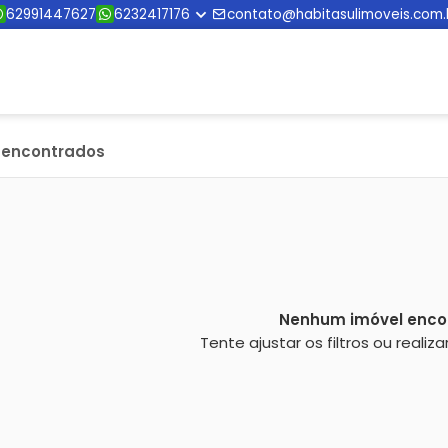
62991447627
6232417176
contato@habitasulimoveis.com.
s encontrados
Nenhum imóvel enco
Tente ajustar os filtros ou reali