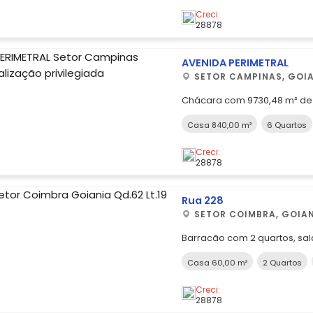
Creci:
28878
AVENIDA PERIMETRAL
SETOR CAMPINAS, GOI
Chácara com 9730,48 m² de 
construída, contendo 6 suíte
Casa 840,00 m²
6 Quartos
diversos banheiros inclusive
enorme, maravilhosa área d
Creci:
excêntricos com via
28878
Rua 228
SETOR COIMBRA, GOIA
Barracão com 2 quartos, sala
serviço e garagem.
Casa 60,00 m²
2 Quartos
Creci:
28878