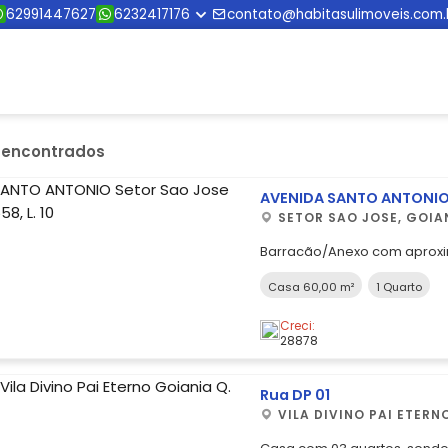
62991447627
6232417176
contato@habitasulimoveis.com.
s encontrados
AVENIDA SANTO ANTONI
SETOR SAO JOSE, GOIA
Barracão/Anexo com aprox
e banheiro social e garagem
Casa 60,00 m²
1 Quarto
Creci:
28878
Rua DP 01
VILA DIVINO PAI ETERN