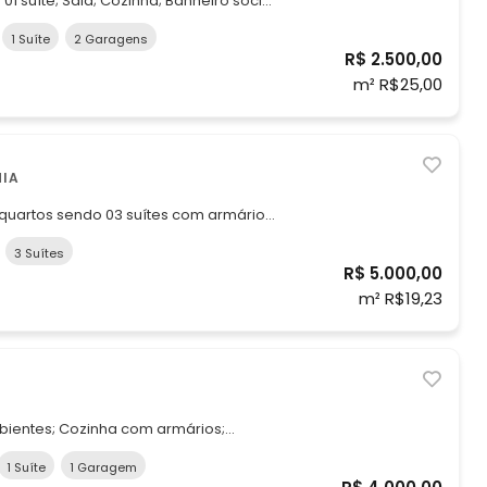
1 suíte; Sala; Cozinha; Banheiro social;
os; Garagem coberta.
1 Suíte
2 Garagens
R$ 2.500,00
m² R$25,00
NIA
04 quartos sendo 03 suítes com armários;
Banheiro social; Hall com armários, Cozinha com armários.
3 Suítes
R$ 5.000,00
m² R$19,23
bientes; Cozinha com armários;
; Área de serviço. Quarto no fundo
1 Suíte
1 Garagem
e e jardim.