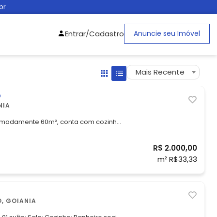
br
Entrar/Cadastro
Anuncie seu Imóvel
Mais Recente
O
NIA
imadamente 60m², conta com cozinha
.
R$ 2.000,00
m² R$33,33
O, GOIANIA