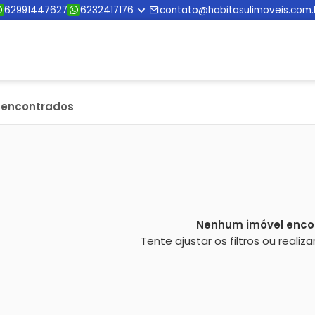
62991447627
6232417176
contato@habitasulimoveis.com.
s encontrados
Nenhum imóvel enco
Tente ajustar os filtros ou reali