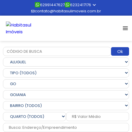
62991447627
6232417176
contato@habitasulimoveis.com.br
Ok