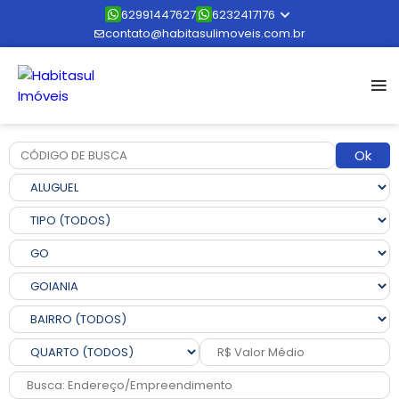
62991447627
6232417176
contato@habitasulimoveis.com.br
Ok