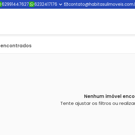
62991447627
6232417176
contato@habitasulimoveis.com.
s encontrados
Nenhum imóvel enco
Tente ajustar os filtros ou reali