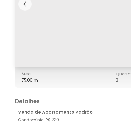
5/25
Área
Quarto
75,00 m²
3
Detalhes
Venda de Apartamento Padrão
Condomínio:
R$ 730