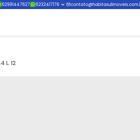
62991447627
6232417176
contato@habitasulimoveis.com.
 L. 12