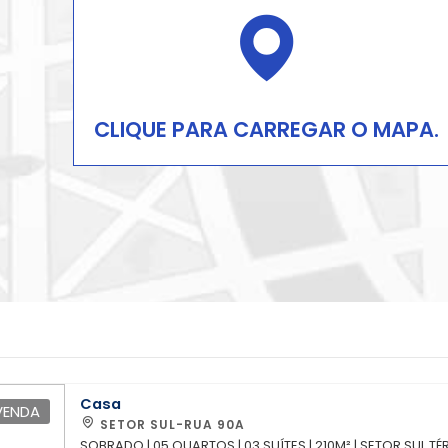
CLIQUE PARA CARREGAR O MAPA.
Casa
VENDA
SETOR SUL-RUA 90A
SOBRADO | 05 QUARTOS | 03 SUÍTES | 210M² | SETOR SUL TÉRREO: Sala de jantar; Sala de Visita; 01