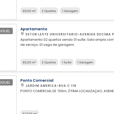
60,00 m²
2 Quartos
1 Garagem
Apartamento
UGUEL
SETOR LESTE UNIVERSITARIO-AVENIDA DECIMA 
Apartamento 02 quartos sendo 01 suíte; Sala ampla com sacada; Cozinha com 
de serviço; 01 vaga de garagem.
60,00 m²
2 Quartos
1 Suíte
1 Garagem
Ponto Comercial
UGUEL
JARDIM AMERICA-RUA C 118
PONTO COMERCIAL DE 700m, ÓTIMA LOCALIZAÇAO, AGENDE
527,00 m²