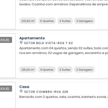
lavabo; Cozinha com armários; Dependência de empreg
carros. SUPERIOR: 04 Quartos, todos com armários, sendo 02 suítes; Banheiro social; escada de
alumínio de forma espiral de acesso ao terceiro piso. TERCEIRO PISO: Sala de visita, 01 quarto
suíte.
210,60 m²
5 Quartos
3 Suítes
3 Garagens
Apartamento
UGUEL
SETOR BELA VISTA-RUA T 62
Apartamento com 04 quartos, sendo 02 suítes, todo com
rica em armários; 02 vagas de garagem, escaninho e piscina aquecida. Localização
Privilegiada! Fica em frente ao Estádio Hailé Pinheiro; à 120 metros da Avenida 85; Próximo ao
Parque Areião e a Avenida T-63.
125,00 m²
4 Quartos
2 Suítes
2 Garagens
Casa
UGUEL
SETOR COIMBRA-RUA 228
Barracão com 2 quartos, sala, cozinha, banheiro social