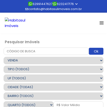
62991447627
6232417176
contato@habitasulimoveis.com.br
Pesquisar Imóveis
Ok