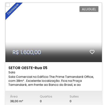
Destaque
ALUGUEL
R$ 1.600,00
SETOR OESTE-Rua 05
Sala
Sala Comercial no Edifício The Prime Tamandaré Office,
com 38m² . Excelente localização. Fica na Praça
Tamandaré, em frente ao Banco do Brasil, e ao
Supermercado pão de Açúcar. À 155 metros da Avenida
Assis Chateuabriand.
Área
Quartos
Suites
38,00 m²
0
0