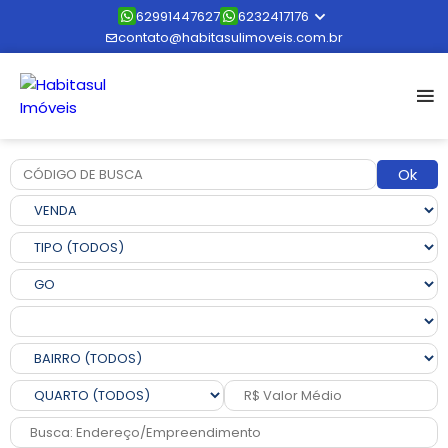
62991447627
6232417176
contato@habitasulimoveis.com.br
Ok