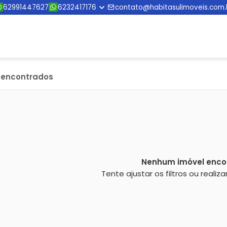
62991447627
6232417176
contato@habitasulimoveis.com.
s encontrados
Nenhum imóvel enco
Tente ajustar os filtros ou reali