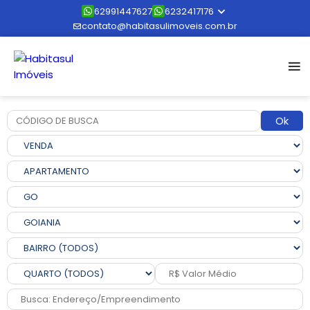
62991447627
6232417176
contato@habitasulimoveis.com.br
Ok