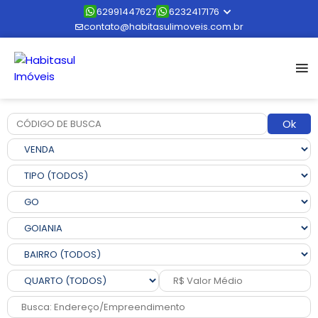
62991447627
6232417176
contato@habitasulimoveis.com.br
Ok