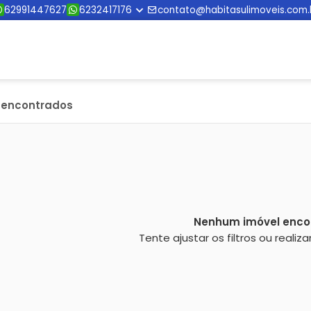
62991447627
6232417176
contato@habitasulimoveis.com.
s encontrados
Nenhum imóvel enco
Tente ajustar os filtros ou reali