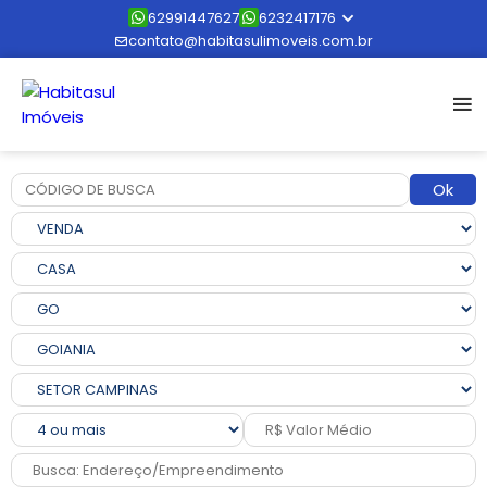
62991447627
6232417176
contato@habitasulimoveis.com.br
Ok