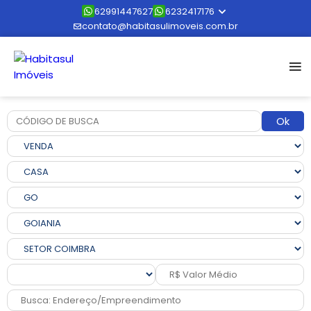
62991447627
6232417176
contato@habitasulimoveis.com.br
Ok