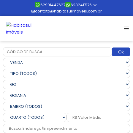
62991447627
6232417176
contato@habitasulimoveis.com.br
Ok