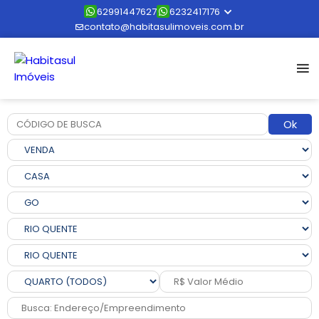
62991447627
6232417176
contato@habitasulimoveis.com.br
Ok