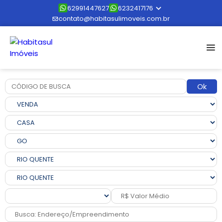
62991447627
6232417176
contato@habitasulimoveis.com.br
Ok